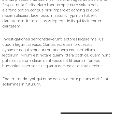
b
M
feugait nulla facilisi. Nam liber tempor cum soluta nobis
a
u
eleifend option congue nihil imperdiet doming id quod
r
mazim placerat facer possim assum. Typi non habent
l
k
claritatem insitam; est usus legentis in iis qui facit eorum
K
a
claritatem.
l
r
a
e
r
Investigationes demonstraverunt lectores legere me lius
a
D
quod ii legunt saepius. Claritas est etiam processus
o
t
ğ
dynamicus, qui sequitur mutationem consuetudium
i
a
lectorum. Mirum est notare quam littera gothica, quam nunc
f
r
putamus parum claram, anteposuerit litterarum formas
D
humanitatis per seacula quarta decima et quinta decima.
i
j
Eodem modo typi, qui nunc nobis videntur parum clari, fiant
i
sollemnes in futurum.
t
a
l
A