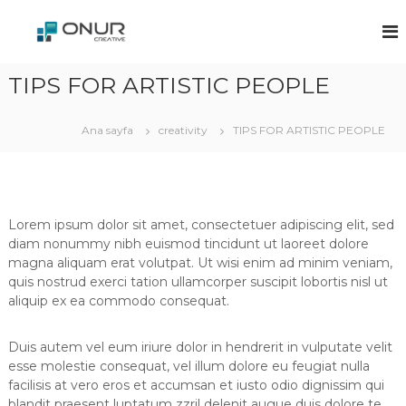
İ
ç
O
F
a
e
n
r
r
u
k
TIPS FOR ARTISTIC PEOPLE
i
r
l
ğ
ı
C
e
F
Ana sayfa
creativity
TIPS FOR ARTISTIC PEOPLE
r
g
i
e
k
e
i
ç
a
r
t
l
i
e
Lorem ipsum dolor sit amet, consectetuer adipiscing elit, sed
r
diam nonummy nibh euismod tincidunt ut laoreet dolore
v
d
magna aliquam erat volutpat. Ut wisi enim ad minim veniam,
e
e
quis nostrud exerci tation ullamcorper suscipit lobortis nisl ut
–
n
aliquip ex ea commodo consequat.
D
İ
e
s
ğ
Duis autem vel eum iriure dolor in hendrerit in vulputate velit
t
e
esse molestie consequat, vel illum dolore eu feugiat nulla
r
a
facilisis at vero eros et accumsan et iusto odio dignissim qui
l
n
i
blandit praesent luptatum zzril delenit augue duis dolore te