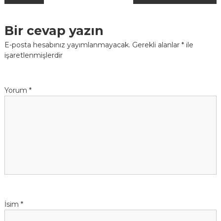
a
Bir cevap yazın
z
E-posta hesabınız yayımlanmayacak.
Gerekli alanlar
*
ile
işaretlenmişlerdir
ı
d
Yorum
*
o
l
a
ş
ı
İsim
*
m