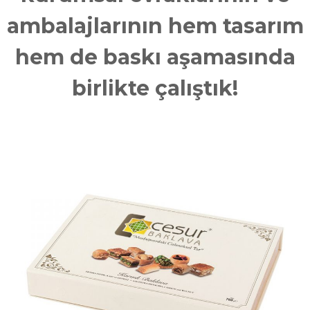
j
a
ambalajlarının hem tasarım
n
s
hem de baskı aşamasında
birlikte çalıştık!